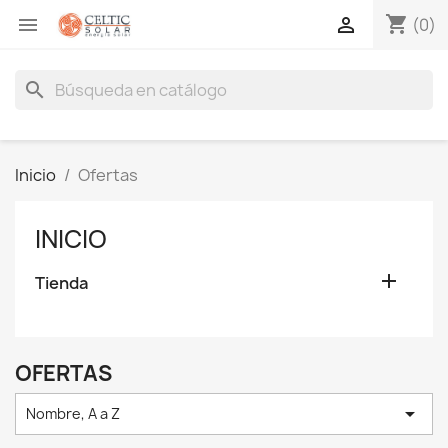
shopping_cart


(0)
search
Inicio
Ofertas
INICIO

Tienda
OFERTAS

Nombre, A a Z